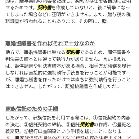
的は、贈与契約の内容を記録し、契約の存在を客観的に証明
するためです。
契約書
を作成していないと、後に紛争になっ
てしまった場合などに証明ができません。また、贈与税の税
務調査が行われることもあります。その際に、贈...
離婚協議書を作ればそれで十分なのか
他方で、離婚協議書は単なる
契約書
であるため、調停調書や
判決書の謄本とは違って執行力がありません。言い換えれ
ば、調停調書や判決書謄本がある場合、相手方が債務を履行
しなければ直接的に強制執行手続きを行うことが可能です
が、離婚協議書を作っただけでは直ちに強制執行を行うこと
はできません。したがって、離婚協議書を作成しただ...
家族信託のための手順
したがって、家族信託を利用する際には、①信託契約の内容
の決定、②信託契約の締結、③信託
契約書
の作成、④登記名
義変更、⑤銀行口座開設という手順を踏むことになりま
す。 ■家族信託の具体的な方法①信託内容の決定まずは、ど