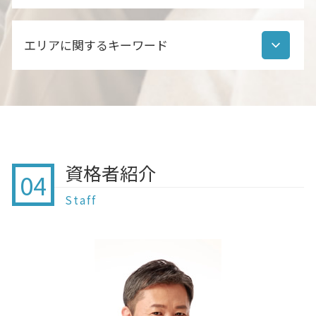
生前贈与 教育資金
公正証書遺言 作成 流れ
家族信託 手順
遺産分割協議書 いつまで
住宅ローン 贈与 注意点
自筆証書遺言 効力
終活 背景
家族信託 認知症対策
相続財産調査 期間
贈与契約書 作成
公正証書遺言 調査
エリアに関するキーワード
終活 延命治療
家族信託 相続
行政書士 相続人調査 職務上請求
暦年贈与 契約書
遺言とは
認知症 口座凍結
家族信託 違い
相続 預金 流れ
住宅 購入 贈与
公正証書遺言 どうやって
終活 やりすぎ
家族信託 後見制度 違い
相続財産調査 不動産
贈与 印西
贈与 とは
公正証書遺言 効力 相続
終活 コンサルタント
家族信託 成年後見制度 違い
相続 手続き 流れ
贈与 栄町
暦年贈与 いつまで
自筆証書遺言 遺産分割協議
終活 相談 窓口
家族信託 契約書 公正証書
相続財産調査 書類
離婚協議書 北総線 行政書士
孫 贈与 注意
公正証書遺言 認知症 効力
終 活 身寄り が ない
家族信託 流れ
家族信託 鎌ケ谷
住宅 購入 親からの支援
自筆証書遺言 公正証書遺言 違い
終活 捨てるもの
家族信託 任意後見 違い
離婚協議書 印西市 行政書士
贈与契約書 作成 代行
遺言書 公正証書
資格者紹介
終わり の 終 活
家族信託 依頼先
04
贈与 佐倉
贈与 相談
自筆証書遺言 登記 できない
終活 家の処分
家族信託 誰に相談
遺言 白井市 行政書士
暦年贈与 注意点
Staff
終活 葬儀の準備
家族信託 方法
贈与 我孫子
贈与契約書
終活 何から始める
家族信託 家族以外
相続 成田
贈与契約書 作成していない
認知症 生命保険 トラブル
家族信託 契約方法
家族信託 船橋
暦年贈与 改正 2021
認知 症 の 進行
家族信託 鎌ヶ谷 行政書士
住宅 贈与 注意
終活 何歳から
遺言 成田
贈与契約書 誰が書く
終活 流れ
遺言 佐倉
贈与契約書 作成方法
終活 あっさり終わった