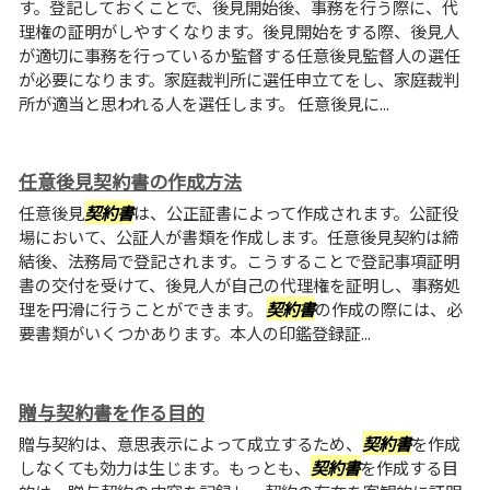
す。登記しておくことで、後見開始後、事務を行う際に、代
理権の証明がしやすくなります。後見開始をする際、後見人
が適切に事務を行っているか監督する任意後見監督人の選任
が必要になります。家庭裁判所に選任申立てをし、家庭裁判
所が適当と思われる人を選任します。 任意後見に...
任意後見契約書の作成方法
任意後見
契約書
は、公正証書によって作成されます。公証役
場において、公証人が書類を作成します。任意後見契約は締
結後、法務局で登記されます。こうすることで登記事項証明
書の交付を受けて、後見人が自己の代理権を証明し、事務処
理を円滑に行うことができます。
契約書
の作成の際には、必
要書類がいくつかあります。本人の印鑑登録証...
贈与契約書を作る目的
贈与契約は、意思表示によって成立するため、
契約書
を作成
しなくても効力は生じます。もっとも、
契約書
を作成する目