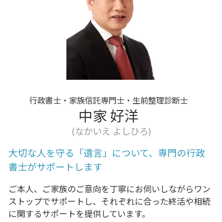
家族信託 白井市 行政書士
終活 口座整理
相続 栄町
終活 写真整理
贈与 柏
終活 始める時期
離婚協議書 白井市 行政書士
家族信託 北総線 行政書士
離婚協議書 我孫子市 行政書士
贈与 八千代
行政書士・家族信託専門士・生前整理診断士
中家 好洋
(なかいえ よしひろ)
大切な人を守る「遺言」について、専門の行政
書士がサポートします
ご本人、ご家族のご意向を丁寧にお伺いしながらワン
ストップでサポートし、それぞれに合った終活や相続
に関するサポートを提供しています。