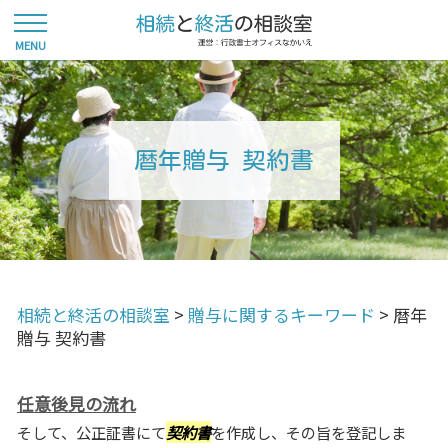
暦年贈与 契約書
相続と終活の相談室
>
贈与に関するキーワード
>
暦年
贈与 契約書
任意後見の流れ
そして、公正証書にて
契約書
を作成し、その旨を登記しま