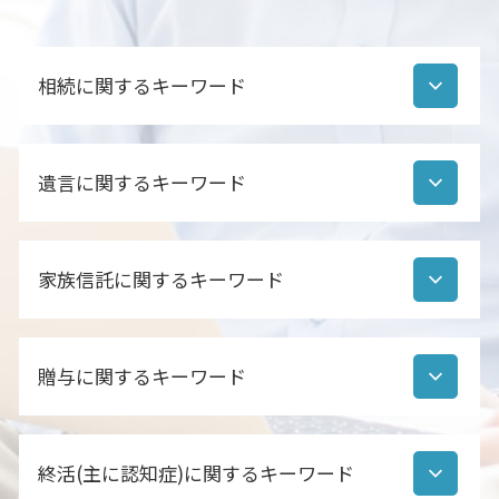
相続に関するキーワード
相続人調査 依頼
遺言に関するキーワード
相続手続き 行政書士
相続手続き 代行 行政書士
相続財産調査 行政書士
自筆証書遺言 デメリット
遺産分割協議書 ポイント
家族信託に関するキーワード
遺言書 効力
遺産分割協議書 作成
自筆証書遺言 チェック
遺産分割協議書 行政書士
遺言書作成
家族信託 遺言 違い
遺産分割協議書 必要か
公正証書遺言 代理人
贈与に関するキーワード
家族信託 費用 行政書士
後見人 相続人調査
公正証書遺言 注意点
家族信託 不動産
遺産分割協議書とは
公正証書遺言 証人 必要書類
家族信託 親亡き後
相続人 順位
贈与 相続 注意
公正証書遺言 作成
家族信託 手続き方法
相続人 範囲
終活(主に認知症)に関するキーワード
贈与 種類
公正証書遺言 デメリット
家族信託
相続人調査 方法