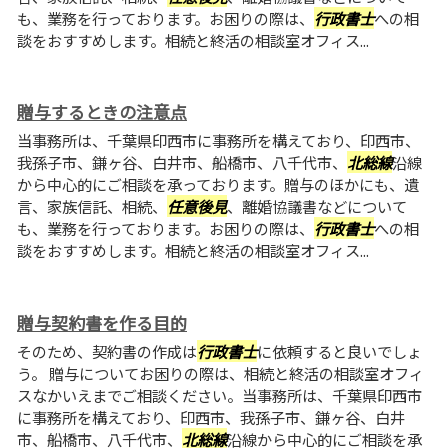
も、業務を行っております。お困りの際は、
行政書士
への相
談をおすすめします。相続と終活の相談室オフィス...
贈与するときの注意点
当事務所は、千葉県印西市に事務所を構えており、印西市、
我孫子市、鎌ヶ谷、白井市、船橋市、八千代市、
北総線
沿線
から中心的にご相談を承っております。贈与のほかにも、遺
言、家族信託、相続、
任意後見
、離婚協議書などについて
も、業務を行っております。お困りの際は、
行政書士
への相
談をおすすめします。相続と終活の相談室オフィス...
贈与契約書を作る目的
そのため、契約書の作成は
行政書士
に依頼すると良いでしょ
う。 贈与についてお困りの際は、相続と終活の相談室オフィ
スなかいえまでご相談ください。当事務所は、千葉県印西市
に事務所を構えており、印西市、我孫子市、鎌ヶ谷、白井
市、船橋市、八千代市、
北総線
沿線から中心的にご相談を承