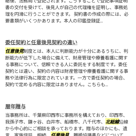
結後、法務局で登記されます。こうすることで登記事項証明
書の交付を受けて、後見人が自己の代理権を証明し、事務処
理を円滑に行うことができます。 契約書の作成の際には、必
要書類がいくつかあります。本人の印鑑登録証...
委任契約と任意後見契約の違い
任意後見
制度とは、本人に判断能力が十分にあるうちに、判
断能力が低下した場合に備えて、財産管理や療養看護に関す
る事務について、信頼できる人に委託をする制度です。委任
契約とは違い、契約の内容は財産管理や療養看護に関する事
務や法律行為に限定されています。一方で委任契約の場合、
契約で定める内容に限定はありません。こちらも...
暦年贈与
当事務所は、千葉県印西市に事務所を構えており、印西市、
我孫子市、鎌ヶ谷、白井市、船橋市、八千代市、
北総線
沿線
から中心的にご相談を承っております。贈与のほかにも、遺
言、家族信託、相続、
任意後見
、離婚協議書などについて