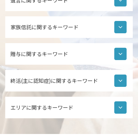
遺言に関するキーワード
後見人 相続人調査
遺産分割協議書 作成
相続財産調査 期間
公正証書遺言 必要書類
相続財産調査 生前
家族信託に関するキーワード
遺言書 効力
相続財産調査 書類
公正証書遺言 効力 相続
遺産分割協議書 いつまで
自筆証書遺言 登記 できない
家族信託 成年後見制度 違い
行政書士 相続人調査 職務上請求
遺言とは 法律
贈与に関するキーワード
家族信託 依頼先
相続 預金 流れ
公正証書遺言 費用 行政書士
家族信託 相続
遺産分割協議書 ポイント
公正証書遺言 注意点
家族信託 費用 行政書士
相続人 範囲
住宅 購入 贈与
公正証書遺言 作成
家族信託 家族以外
相続財産調査 行政書士 費用
終活(主に認知症)に関するキーワード
贈与 相談
自筆証書遺言 遺産分割協議
家族信託 やり方
相続人調査 依頼
贈与 相続 注意
自筆証書遺言 注意点
家族信託
相続手続き
贈与契約書 作成 代行
公正証書遺言 効力
認知症 免許返納 診断書
家族信託 どこに相談
相続 流れ
住宅 購入 親からの支援
公正証書遺言 作成 流れ
エリアに関するキーワード
終活ノート 作り方
家族信託 手順
相続手続き 代行 行政書士
住宅 贈与 注意
遺言書作成
終活 やることリスト
家族信託 遺言 違い
相続財産調査 行政書士
贈与契約書 誰が書く
公正証書遺言 デメリット
終活 終わる時期
家族信託 失敗
相続人調査 行政書士
離婚協議書 印西市 行政書士
暦年贈与 契約書
自筆証書遺言 公正証書遺言 違い
終活 20代
家族信託 契約書 公正証書
相続人調査 方法
相続 鎌ヶ谷 行政書士
孫 贈与 注意
公正証書遺言 調査