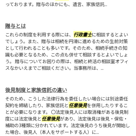
っております。贈与のほかにも、遺言、家族信託...
贈与とは
これらの制度を利用する際には、
行政書士
に相談するとよい
でしょう。また、贈与は相続を円滑に進めるための生前対策
として行われることも多いです。そのため、相続手続きの知
識も必要となるため、この点も併せて相談するとよいでしょ
う。 贈与についてお困りの際は、相続と終活の相談室オフィ
スなかいえまでご相談ください。当事務所は、...
後見制度と家族信託の違い
そのため、こうした法律行為を委任したい場合には別途委任
契約を締結したり、家族信託と
任意後見
を併用したりするこ
とが必要になります。 〇法定後見人には取消権がある後見制
度には法定後見と
任意後見
があり、法定後見は後見・保佐・
補助の3種類に分かれています。法定後見のうち後見が開始し
た場合、後見人（本人をサポートする人）に...