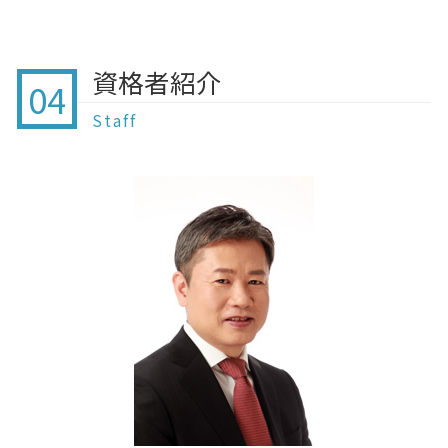
終活 きっかけ
家族信託 流れ
相続人 順位
家族信託 鎌ケ谷
暦年贈与 いつまで
自筆証書遺言 デメリット
終活 何する
家族信託 後見制度 違い
離婚協議書 我孫子市 行政書士
暦年贈与 注意点
自筆証書遺言 チェック
終活 やりすぎ
家族信託 誰に相談
家族信託 北総線 行政書士
住宅 資金 贈与 非課税
公正証書遺言 証人 必要書類
資格者紹介
認知症 症状 初期
家族信託 タイミング
04
家族信託 柏
贈与 とは
公正証書遺言 代理人
終活 手順
家族信託 手続き
任意後見 北総線 行政書士
生前贈与 教育資金
Staff
終活 捨てるもの
家族信託 違い
遺言 北総線 行政書士
贈与契約書 作成しない
認知 症 の 進行
家族信託 親亡き後
任意後見 我孫子市 行政書士
贈与契約書 どこで
終活 意識調査
家族信託 契約方法
家族信託 栄町
住宅ローン 贈与 注意点
終活 相続
相続 船橋
贈与契約書 作成
終活 家族会議
家族信託 印西市 行政書士
暦年贈与 廃止 いつ
認知症 銀行口座 凍結 解除
相続 成田
贈与 種類
終活 荷物整理
遺言 酒々井
認知症 リスク
相続 白井市 行政書士
終活 残すもの
相続 北総線 行政書士
終活 片付け
家族信託 酒々井
相続 我孫子市 行政書士
贈与 船橋
遺言 佐倉