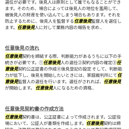
選任が必要です。後見人は原則として誰でもなることができ
ます。そのため、場合によっては後見人の地位を濫用して、
被後見人の財産を使い込んでしまう場合もあります。それを
防止するために、後見人を監督する
任意後見
監督人を選任し
ます。
任意後見
人に対して業務内容の報告を求め...
任意後見の流れ
任意後見
契約を締結する際、判断能力があるうちに以下の手
続きが必要です。①
任意後見
人の選任②契約内容の確定③
任
意後見
契約公正証書の作成④後見登記の設定 そして、判断能
力が低下し、後見を開始したいときには、家庭裁判所にて
任
意後見
監督人の選任を行います。選任がされれば、
任意後見
が開始します。
任意後見
人になるための資格...
任意後見契約書の作成方法
任意後見
契約書は、公正証書によって作成されます。公証役
場において、公証人が書類を作成します。
任意後見
契約は締