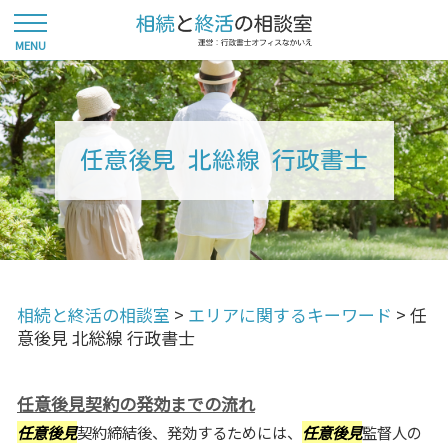
任意後見 北総線 行政書士
相続と終活の相談室
>
エリアに関するキーワード
>
任
意後見 北総線 行政書士
任意後見契約の発効までの流れ
任意後見
契約締結後、発効するためには、
任意後見
監督人の