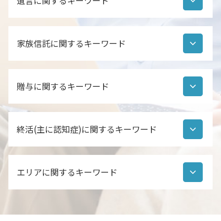
遺言に関するキーワード
相続人調査 依頼
相続財産調査 期間
相続人調査 方法
自筆証書遺言 チェック
相続人 順位
家族信託に関するキーワード
自筆証書遺言 デメリット
遺産分割協議書 ポイント
公正証書遺言 作成
相続 手続き 流れ
公正証書遺言 費用 行政書士
家族信託 タイミング
遺産分割協議書 必要か
公正証書遺言 必要書類
贈与に関するキーワード
家族信託 親亡き後
相続 預金 流れ
遺言書作成
家族信託 監督人
相続財産調査 書類
遺言書 効力
家族信託 誰に相談
相続財産調査 行政書士 費用
贈与 注意
公正証書遺言 認知症 効力
家族信託 依頼先
相続財産調査 行政書士
終活(主に認知症)に関するキーワード
贈与 とは
自筆証書遺言 効力
家族信託 流れ
遺産分割協議書とは
住宅 購入 贈与
公正証書遺言 証人 必要書類
家族信託 契約書 公正証書
相続手続き 代行 行政書士
贈与 種類
遺言とは 法律
終活 のための断捨離
家族信託 任意後見 違い
相続財産調査 不動産
贈与契約書 目的
公正証書遺言 作成 流れ
エリアに関するキーワード
終活 通帳
家族信託 どこに相談
相続人調査 行政書士
暦年贈与 廃止 いつ
公正証書遺言 代理人
認知症 5分前のことも忘れる
家族信託 方法
遺産分割協議書 いつまで
贈与契約書
公正証書遺言 費用 自分で
認知症 財産凍結
家族信託 手続き
後見人 相続人調査
遺言 柏
贈与契約書 作成方法
公正証書遺言 あるかどうか
お ひとり 様 終 活
家族信託 家族以外
遺産分割協議書 行政書士
贈与 白井市 行政書士
贈与契約書 作成していない
公正証書遺言 注意点