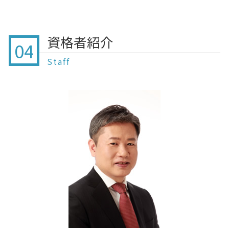
終活 手続き
家族信託 違い
相続 流れ
家族信託 北総線 行政書士
贈与 相談
公正証書遺言 どうやって
終活 いつから
家族信託 費用 行政書士
遺言 北総線 行政書士
贈与 注意点
公正証書遺言 調査
認知症 症状別対応
家族信託 不動産
贈与 我孫子
孫 贈与 注意
自筆証書遺言 遺留分
資格者紹介
終活 定期預金
家族信託 後見制度 違い
04
贈与 我孫子市 行政書士
生前贈与 教育資金
遺言とは 効力
終活 セミナー
家族信託 手続き方法
任意後見 我孫子市 行政書士
暦年贈与 契約書
Staff
終活 預金
家族信託 失敗
贈与 佐倉
住宅 資金 贈与 非課税
認知症 認定
家族信託 契約方法
家族信託 佐倉
贈与契約書 作成
終活 何歳から
家族信託 遺言 違い
遺言 酒々井
住宅 贈与 注意
終活 始め方
家族信託 八千代
住宅ローン 贈与 注意点
認知症 一人暮らし 限界
贈与 印西市 行政書士
贈与 相続 注意
終活 終わる時期
家族信託 鎌ケ谷
贈与契約書 誰が書く
終活 家の片付け
遺言 八千代
終活 認知度
相続 柏
終活 話し合い
遺言 我孫子市 行政書士
終活 戸籍謄本
贈与 船橋
家族信託 我孫子市 行政書士
家族信託 鎌ヶ谷 行政書士
離婚協議書 白井市 行政書士