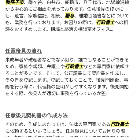
我孫子市
、鎌ヶ谷、白井市、船橋市、八千代市、北総線沿線
から中心的にご相談を承っております。任意後見のほかに
も、遺言、家族信託、相続、
贈与
、離婚協議書などについて
も、業務を行っております。お困りの際は、
行政書士
への相
談をおすすめします。相続と終活の相談室オフィス...
任意後見の流れ
未成年者や破産者などでない限り、誰でもなることができる
ため、家族や親類、弁護士や
行政書士
などの専門家に依頼す
ることが多いです。そして、公正証書にて契約書を作成し、
その旨を登記します。登記しておくことで、後見開始後、事
務を行う際に、代理権の証明がしやすくなります。後見開始
をする際、後見人が適切に事務を行っているか監...
任意後見契約書の作成方法
そのため、作成にあたっては、法律の専門家である
行政書士
に依頼するといいでしょう。 任意後見についてお困りの際