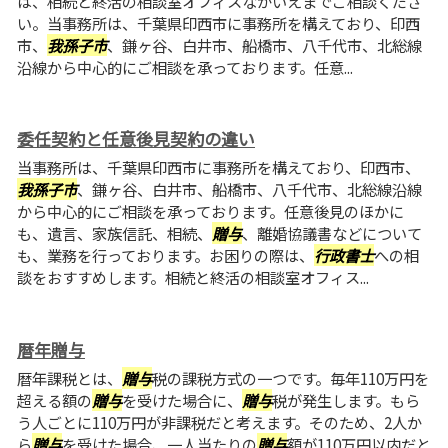
は、相続と終活の相談室オフィスなかいえまでご相談くださ
い。当事務所は、千葉県印西市に事務所を構えており、印西
市、
我孫子市
、鎌ヶ谷、白井市、船橋市、八千代市、北総線
沿線から中心的にご相談を承っております。任意...
委任契約と任意後見契約の違い
当事務所は、千葉県印西市に事務所を構えており、印西市、
我孫子市
、鎌ヶ谷、白井市、船橋市、八千代市、北総線沿線
から中心的にご相談を承っております。任意後見のほかに
も、遺言、家族信託、相続、
贈与
、離婚協議書などについて
も、業務を行っております。お困りの際は、
行政書士
への相
談をおすすめします。相続と終活の相談室オフィス...
暦年贈与
暦年課税とは、
贈与
税の課税方式の一つです。毎年110万円を
超える額の
贈与
を受けた場合に、
贈与
税が発生します。もら
う人ごとに110万円が非課税だと考えます。そのため、2人か
ら
贈与
を受けた場合、一人当たりの
贈与
額が110万円以内だと