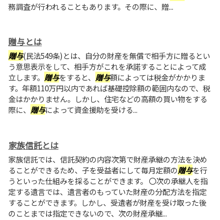
務調査が行われることもあります。その際に、贈...
贈与とは
贈与
(民法549条)とは、自分の財産を無償で相手方に贈るとい
う意思表示をして、相手方がこれを承諾することによって成
立します。
贈与
をすると、
贈与
額によっては税金がかかりま
す。年額110万円以内であれば基礎控除額の範囲内なので、税
金はかかりません。しかし、住宅などの高額の買い物をする
際に、
贈与
によって資金援助を受ける...
家族信託とは
家族信託では、信託契約の内容次第で財産承継の方法を決め
ることができるため、子を受益者にして毎月定額の
贈与
を行
うといった仕組みを採ることができます。 〇次の承継人を指
定する遺言では、遺言者のもっていた財産の分配方法を指定
することができます。しかし、受遺者が財産を受け取った後
のことまでは指定できないので、次の財産承継...