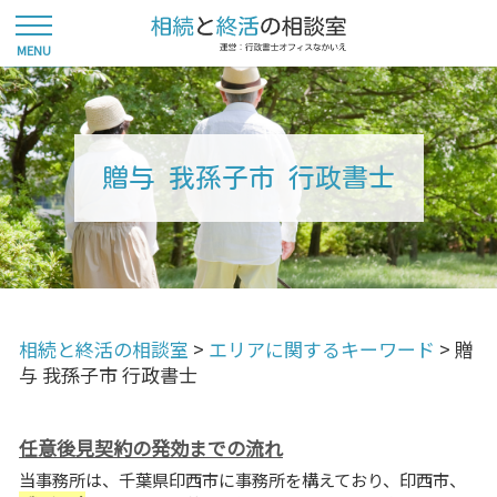
贈与 我孫子市 行政書士
相続と終活の相談室
>
エリアに関するキーワード
>
贈
与 我孫子市 行政書士
任意後見契約の発効までの流れ
当事務所は、千葉県印西市に事務所を構えており、印西市、