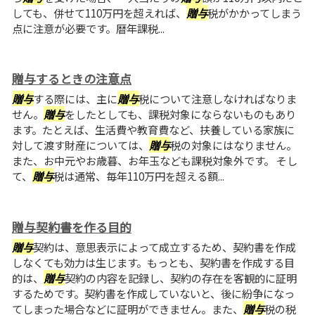
しても、併せて110万円を超えれば、
贈与
税がかかってしまう
点に注意が必要です。暦年課税...
贈与するときの注意点
贈与
する際には、主に
贈与
税について注意しなければなりま
せん。
贈与
をしたとしても、課税対象にならないものもあり
ます。たとえば、生活費や教育費など、扶養している家族に
対して渡す財産については、
贈与
税の対象にはなりません。
また、お中元やお歳暮、お年玉なども課税対象外です。 そし
て、
贈与
税は通常、毎年110万円を超える額...
贈与契約書を作る目的
贈与
契約は、意思表示によって成立するため、契約書を作成
しなくても効力は生じます。もっとも、契約書を作成する目
的は、
贈与
契約の内容を記録し、契約の存在を客観的に証明
するためです。契約書を作成していないと、後に紛争になっ
てしまった場合などに証明ができません。また、
贈与
税の税