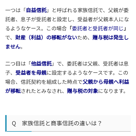
一つは「
自益信託
」と呼ばれる家族信託で、父親が委
託者、息子が受託者と設定し、受益者が父親本人にな
るようなケース。この場合
「
委託者と受託者が同じ
」
で、
財産（利益）の移転がない
ため、
贈与税は発生し
ません
。
二つ目は「
他益信託
」で、委託者は父親、受託者は息
子、
受益者を母親
に設定するようなケースです。この
場合、信託契約を組成した時点で
父親から母親へ利益
が移転
されたとみなされ、
贈与税の対象
になります。
Q 家族信託と商事信託の違いは？