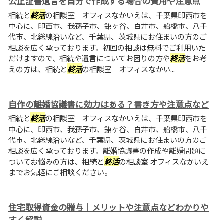
公正証書遺言を自分で作成する場合の費用や注意点
相続と
終活
の相談室 オフィスなかいえは、千葉県印西市を
中心に、印西市、我孫子市、鎌ヶ谷、白井市、船橋市、八千
代市、北総線沿いなど、千葉県、茨城県にお住まいの方のご
相談を広く承っております。初回の相談は無料でご利用いた
だけますので、相続や遺言についてお困りの方や
終活
をお考
えの方は、相続と
終活
の相談室 オフィスなかい...
自作の離婚協議書に効力はある？書き方や注意点など
相続と
終活
の相談室 オフィスなかいえは、千葉県印西市を
中心に、印西市、我孫子市、鎌ヶ谷、白井市、船橋市、八千
代市、北総線沿いなど、千葉県、茨城県にお住まいの方のご
相談を広く承っております。離婚協議書の作成や離婚問題に
ついてお悩みの方は、相続と
終活
の相談室 オフィスなかいえ
までお気軽にご相談ください。
住宅取得資金の贈与｜メリットや注意点などわかりや
すく解説