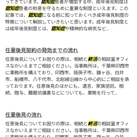
ってきています。
認知症
患者が増加する中、成年後見制度は
認知症
患者の財産を守るために重要な制度といえます。この
記事では、
認知症
になる前に知っておくべき成年後見制度の
特徴について解説していきたいと思います。成年後見制度と
は成年後見制度とは、
認知症
や精神的な病気など...
任意後見契約の発効までの流れ
任意後見についてお困りの際は、相続と
終活
の相談室オフィ
スなかいえまでご相談ください。当事務所は、千葉県印西市
に事務所を構えており、印西市、我孫子市、鎌ヶ谷、白井
市、船橋市、八千代市、北総線沿線から中心的にご相談を承
っております。任意後見のほかにも、遺言、家族信託、相
続、贈与、離婚協議書などについても、業務を行って...
任意後見の流れ
任意後見についてお困りの際は、相続と
終活
の相談室オフィ
スなかいえまでご相談ください。当事務所は、千葉県印西市
に事務所を構えており、印西市、我孫子市、鎌ヶ谷、白井