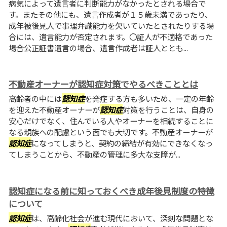
病気によって遺言者に判断能力がなかったとされる場合で
す。またその他にも、遺言作成者が１５歳未満であったり、
成年被後見人で事理弁識能力を欠いていたとされたりする場
合には、遺言能力が否定されます。〇証人が不適格であった
場合公正証書遺言の場合、遺言作成者は証人ととも...
不動産オーナーが認知症対策でやるべきこととは
高齢者の中には
認知症
を発症する方も多いため、一定の年齢
を迎えた不動産オーナーが
認知症
対策を行うことは、自身の
安心だけでなく、住んでいる人やオーナーを相続することに
なる親族への配慮という面でも大切です。不動産オーナーが
認知症
になってしまうと、契約の締結が有効にできなくなっ
てしまうことから、不動産の管理に多大な支障が...
認知症になる前に知っておくべき成年後見制度の特徴
について
認知症
は、高齢化社会が進む現代において、深刻な問題とな