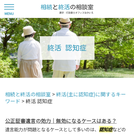
終活 認知症
相続と終活の相談室
>
終活(主に認知症)に関するキー
ワード
>
終活 認知症
公正証書遺言の効力｜無効になるケースはある？
遺言能力が問題となるケースとして多いのは、
認知症
などの