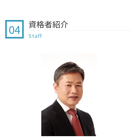
家族信託 費用 行政書士
相続財産調査 行政書士 費用
贈与 成田
暦年贈与 契約書
自筆証書遺言 公正証書遺言 違い
認知症 問題
家族信託 手続き
遺言 栄町
贈与契約書 どこで
遺言書 効力
終活 引っ越し
家族信託 後見制度 違い
遺言 柏
贈与 注意点
自筆証書遺言 注意点
資格者紹介
終活 住まい
家族信託 依頼先
04
家族信託 北総線
贈与契約書 誰が書く
自筆証書遺言 登記 できない
終活ノート 作り方
家族信託 違い
離婚協議書 印西市 行政書士
贈与 とは
Staff
終活 お葬式
家族信託 不動産
相続 白井市 行政書士
贈与 注意
終活 貯金
家族信託
家族信託 白井市 行政書士
生前贈与 教育資金
終活 とは いつから
家族信託 監督人
家族信託 我孫子市 行政書士
贈与契約書 作成していない
終活 ペット
相続 印西市 行政書士
暦年贈与 改正 2021
認知症
遺言 我孫子市 行政書士
贈与契約書
終活 墓じまい
贈与 北総線 行政書士
贈与契約書 作成しない
終活 親に聞いておくこと
相続 船橋
終活 空き家
贈与 我孫子
認知症 銀行口座 家族
家族信託 印西市 行政書士
終活 準備
任意後見 印西市 行政書士
家族信託 酒々井
相続 鎌ヶ谷 行政書士
相続 柏