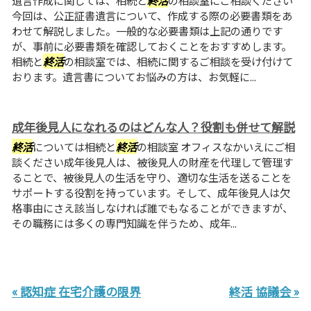
遺言作成に関しては、相続と
終活
の相談室にご相談ください
今回は、公正証書遺言について、作成する際の必要書類をあ
わせて解説しました。一般的な必要書類は上記の通りです
が、事前に必要書類を確認しておくことをおすすめします。
相続と
終活
の相談室では、相続に関するご相談を受け付けて
おります。遺言書についてお悩みの方は、お気軽に...
成年後見人になれるのはどんな人？役割も併せて解説
終活
については相続と
終活
の相談室 オフィスなかいえにご相
談ください成年後見人は、被後見人の財産を代理して管理す
ることで、被後見人の生活を守り、適切な生活を送ることを
サポートする役割を持っています。そして、成年後見人は欠
格事由にさえ該当しなければ誰でもなることができますが、
その職務には多くの専門知識を伴うため、成年...
« 認知症 在宅介護の限界
終活 協議会 »