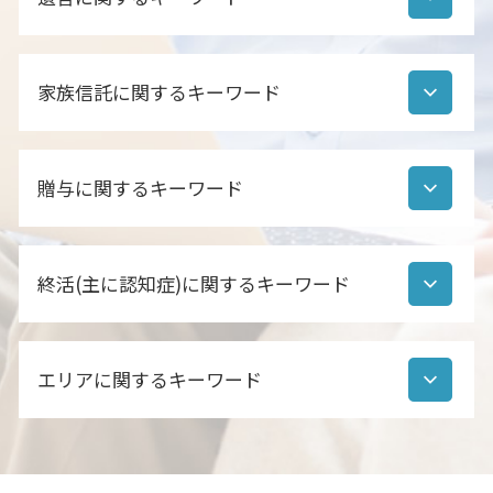
相続財産調査 期間
相続人 範囲
公正証書遺言 必要書類
遺産分割協議書 いつまで
家族信託に関するキーワード
遺言書作成
相続財産調査 書類
公正証書遺言 効力
相続財産調査 行政書士
自筆証書遺言 効力
家族信託 誰に相談
相続人調査 行政書士
公正証書遺言 費用 行政書士
贈与に関するキーワード
家族信託 家族以外
相続人 順位
公正証書遺言 作成 流れ
家族信託 成年後見制度 違い
遺産分割協議書 行政書士
公正証書遺言 代理人
家族信託 遺言 違い
相続手続き 必要書類
贈与契約書 作成方法
自筆証書遺言 遺産分割協議
家族信託 手続き方法
行政書士 相続人調査 職務上請求
終活(主に認知症)に関するキーワード
孫 贈与 注意
遺言とは 民法
家族信託 やり方
遺産分割協議書とは
贈与 相続 注意
公正証書遺言 調査
家族信託 契約方法
相続 手続き 流れ
贈与 種類
公正証書遺言 作成
終活 項目
家族信託 流れ
相続財産調査 生前
贈与契約書 作成 代行
公正証書遺言 注意点
エリアに関するキーワード
終活 悩み
家族信託 認知症対策
相続人調査 方法
贈与 相談
公正証書遺言 どうやって
終活 50代
家族信託 タイミング
相続手続き 代行 行政書士
住宅 購入 贈与
公正証書遺言 効力 相続
終活 協議会
家族信託 任意後見 違い
相続 流れ
家族信託 鎌ヶ谷 行政書士
贈与契約書 作成
遺言とは 法律
認知症 免許返納 診断書
家族信託 相続
相続手続き
相続 成田
住宅 贈与 注意
公正証書遺言 あるかどうか
終活 早く終わらせたい