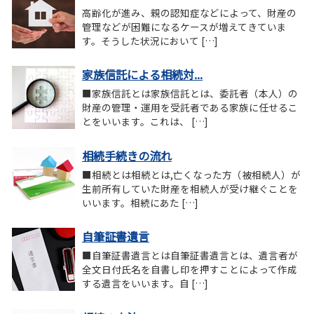
高齢化が進み、親の認知症などによって、財産の
管理などが困難になるケースが増えてきていま
す。そうした状況において […]
家族信託による相続対...
■家族信託とは家族信託とは、委託者（本人）の
財産の管理・運用を受託者である家族に任せるこ
とをいいます。これは、 […]
相続手続きの流れ
■相続とは相続とは,亡くなった方（被相続人）が
生前所有していた財産を相続人が受け継ぐことを
いいます。相続にあた […]
自筆証書遺言
■自筆証書遺言とは自筆証書遺言とは、遺言者が
全文日付氏名を自書し印を押すことによって作成
する遺言をいいます。自 […]