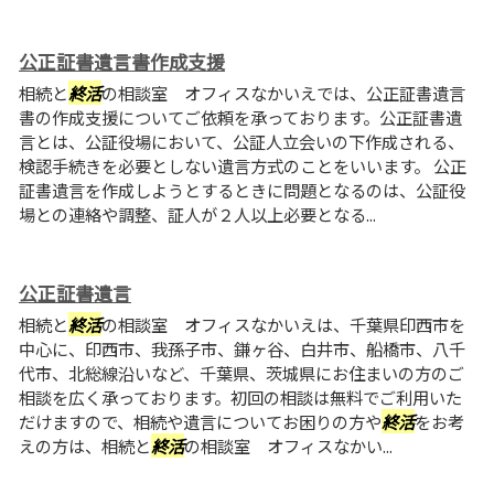
公正証書遺言書作成支援
相続と
終活
の相談室 オフィスなかいえでは、公正証書遺言
書の作成支援についてご依頼を承っております。公正証書遺
言とは、公証役場において、公証人立会いの下作成される、
検認手続きを必要としない遺言方式のことをいいます。 公正
証書遺言を作成しようとするときに問題となるのは、公証役
場との連絡や調整、証人が２人以上必要となる...
公正証書遺言
相続と
終活
の相談室 オフィスなかいえは、千葉県印西市を
中心に、印西市、我孫子市、鎌ヶ谷、白井市、船橋市、八千
代市、北総線沿いなど、千葉県、茨城県にお住まいの方のご
相談を広く承っております。初回の相談は無料でご利用いた
だけますので、相続や遺言についてお困りの方や
終活
をお考
えの方は、相続と
終活
の相談室 オフィスなかい...