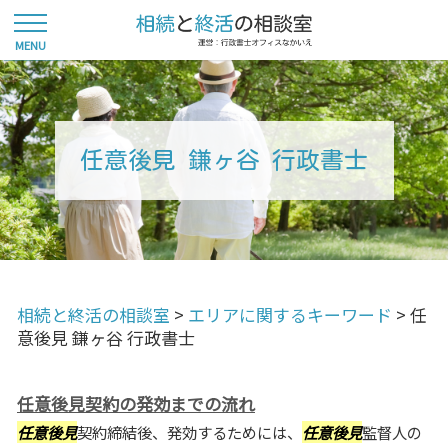
任意後見 鎌ヶ谷 行政書士
相続と終活の相談室
>
エリアに関するキーワード
>
任
意後見 鎌ヶ谷 行政書士
任意後見契約の発効までの流れ
任意後見
契約締結後、発効するためには、
任意後見
監督人の