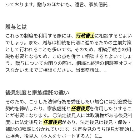
っております。贈与のほかにも、遺言、家族信託...
贈与とは
これらの制度を利用する際には、
行政書士
に相談するとよい
でしょう。また、贈与は相続を円滑に進めるための生前対策
として行われることも多いです。そのため、相続手続きの知
識も必要となるため、この点も併せて相談するとよいでしょ
う。 贈与についてお困りの際は、相続と終活の相談室オフィ
スなかいえまでご相談ください。当事務所は、...
後見制度と家族信託の違い
そのため、こうした法律行為を委任したい場合には別途委任
契約を締結したり、家族信託と
任意後見
を併用したりするこ
とが必要になります。 〇法定後見人には取消権がある後見制
度には法定後見と
任意後見
があり、法定後見は後見・保佐・
補助の3種類に分かれています。法定後見のうち後見が開始し
た場合、後見人（本人をサポートする人）に...