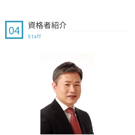
終活 ポイント
家族信託 やり方
相続財産調査 行政書士 費用
遺言 我孫子市 行政書士
贈与 注意
公正証書遺言 どうやって
終活 費用
家族信託 手続き
贈与 柏
贈与契約書 作成方法
公正証書遺言 作成
終活 課題
家族信託
家族信託 柏
贈与契約書 どこで
遺言とは 効力
資格者紹介
終 活 コンシェルジュ
家族信託 方法
04
遺言 北総線 行政書士
贈与契約書 作成しない
遺言書 公正証書
終 活 介護
家族信託 費用 行政書士
家族信託 北総線
暦年贈与 いつまで
Staff
終活 通帳
家族信託 成年後見制度 違い
家族信託 印西市 行政書士
贈与契約書 誰が書く
終活 財産
家族信託 後見制度 違い
遺言 船橋
贈与 相続 注意
認知症 を発症する
家族信託 監督人
任意後見 印西市 行政書士
住宅 贈与 注意
認知症 相続対策
遺言 酒々井
贈与契約書 作成 代行
終活 定期預金
贈与 我孫子
贈与契約書 作成
認知症 税金
遺言 白井市 行政書士
暦年贈与 契約書
終活 パスワード
離婚協議書 白井市 行政書士
終活 イメージ
家族信託 酒々井
終活 サービス
相続 栄町
終活 引っ越し
相続 鎌ヶ谷 行政書士
遺言 印西市 行政書士
相続 柏
遺言 八千代