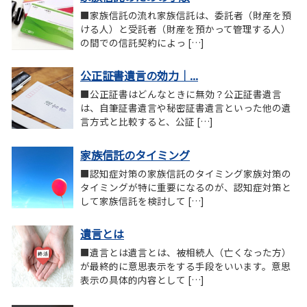
■家族信託の流れ家族信託は、委託者（財産を預
ける人）と受託者（財産を預かって管理する人）
の間での信託契約によっ […]
公正証書遺言の効力｜...
■公正証書はどんなときに無効？公正証書遺言
は、自筆証書遺言や秘密証書遺言といった他の遺
言方式と比較すると、公証 […]
家族信託のタイミング
■認知症対策の家族信託のタイミング家族対策の
タイミングが特に重要になるのが、認知症対策と
して家族信託を検討して […]
遺言とは
■遺言とは遺言とは、被相続人（亡くなった方）
が最終的に意思表示をする手段をいいます。意思
表示の具体的内容として […]