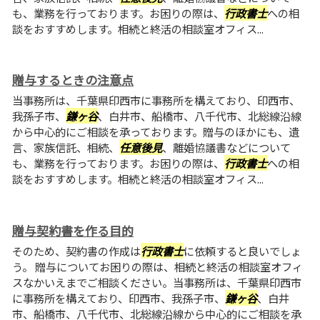
も、業務を行っております。お困りの際は、
行政書士
への相
談をおすすめします。相続と終活の相談室オフィス...
贈与するときの注意点
当事務所は、千葉県印西市に事務所を構えており、印西市、
我孫子市、
鎌ヶ谷
、白井市、船橋市、八千代市、北総線沿線
から中心的にご相談を承っております。贈与のほかにも、遺
言、家族信託、相続、
任意後見
、離婚協議書などについて
も、業務を行っております。お困りの際は、
行政書士
への相
談をおすすめします。相続と終活の相談室オフィス...
贈与契約書を作る目的
そのため、契約書の作成は
行政書士
に依頼すると良いでしょ
う。 贈与についてお困りの際は、相続と終活の相談室オフィ
スなかいえまでご相談ください。当事務所は、千葉県印西市
に事務所を構えており、印西市、我孫子市、
鎌ヶ谷
、白井
市、船橋市、八千代市、北総線沿線から中心的にご相談を承