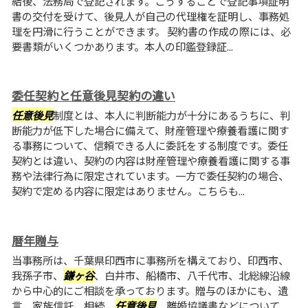
結後、法務局で登記されます。こうすることで登記事項証明
書の交付を受けて、後見人が自己の代理権を証明し、事務処
理を円滑に行うことができます。 契約書の作成の際には、必
要書類がいくつかあります。本人の印鑑登録証...
委任契約と任意後見契約の違い
任意後見
制度とは、本人に判断能力が十分にあるうちに、判
断能力が低下した場合に備えて、財産管理や療養看護に関す
る事務について、信頼できる人に委託をする制度です。委任
契約とは違い、契約の内容は財産管理や療養看護に関する事
務や法律行為に限定されています。一方で委任契約の場合、
契約で定める内容に限定はありません。こちらも...
暦年贈与
当事務所は、千葉県印西市に事務所を構えており、印西市、
我孫子市、
鎌ヶ谷
、白井市、船橋市、八千代市、北総線沿線
から中心的にご相談を承っております。贈与のほかにも、遺
言、家族信託、相続、
任意後見
、離婚協議書などについて