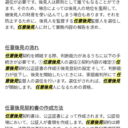
選任が必要です。後見人は原則として誰でもなることができ
ます。そのため、場合によっては後見人の地位を濫用して、
被後見人の財産を使い込んでしまう場合もあります。それを
防止するために、後見人を監督する
任意後見
監督人を選任し
ます。
任意後見
人に対して業務内容の報告を求め...
任意後見の流れ
任意後見
契約を締結する際、判断能力があるうちに以下の手
続きが必要です。①
任意後見
人の選任②契約内容の確定③
任
意後見
契約公正証書の作成④後見登記の設定 そして、判断能
力が低下し、後見を開始したいときには、家庭裁判所にて
任
意後見
監督人の選任を行います。選任がされれば、
任意後見
が開始します。
任意後見
人になるための資格...
任意後見契約書の作成方法
任意後見
契約書は、公正証書によって作成されます。公証役
場において、公証人が書類を作成します。
任意後見
契約は締