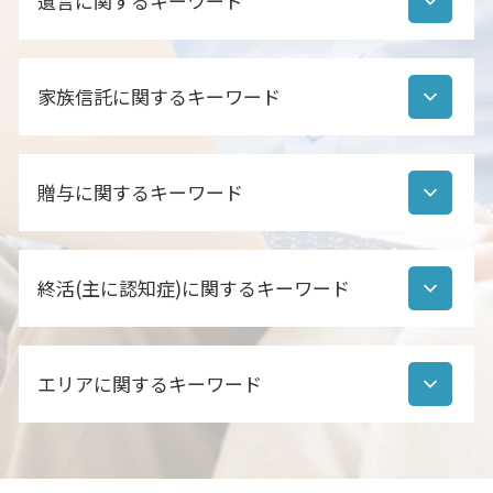
遺言に関するキーワード
相続人調査 行政書士
相続財産調査 生前
遺産分割協議書 必要か
自筆証書遺言 登記 できない
相続人調査 期間
家族信託に関するキーワード
公正証書遺言 注意点
相続人調査 依頼
公正証書遺言 代理人
相続人調査 方法
自筆証書遺言 チェック
家族信託 契約方法
行政書士 相続人調査 職務上請求
公正証書遺言 効力 相続
贈与に関するキーワード
家族信託 誰に相談
相続財産調査 期間
公正証書遺言 作成 流れ
家族信託 失敗
相続 預金 流れ
公正証書遺言 デメリット
家族信託 タイミング
相続財産調査 不動産
贈与 種類
遺言とは 法律
家族信託 親亡き後
相続手続き 代行 行政書士
終活(主に認知症)に関するキーワード
暦年贈与 廃止 いつ
自筆証書遺言 遺留分
家族信託 家族以外
相続 流れ
贈与 相談
自筆証書遺言 遺産分割協議
家族信託 遺言 違い
相続 手続き 流れ
暦年贈与 注意点
自筆証書遺言 デメリット
終活 終わる時期
家族信託 契約書 公正証書
相続手続き
贈与 とは
遺言書作成
エリアに関するキーワード
終活 早く終わる人
家族信託 認知症対策
相続手続き 行政書士
住宅 資金 贈与 非課税
自筆証書遺言 効力
終活 土地
家族信託 違い
遺産分割協議書とは
住宅 購入 贈与
公正証書遺言 費用 自分で
終活 始める時期
家族信託 依頼先
相続手続き 必要書類
遺言 佐倉
住宅ローン 贈与 注意点
公正証書遺言 作成方法
終活 トラブル
家族信託 どこに相談
遺産分割協議書 ポイント
家族信託 鎌ケ谷
生前贈与 教育資金
遺言とは