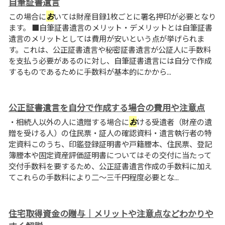
自筆証書遺言
この場合に
お
いては財産目録1枚ごとに署名押印が必要となり
ます。 ■自筆証書遺言のメリット・デメリットとは自筆証書
遺言のメリットとしては費用が安いという点が挙げられま
す。これは、公正証書遺言や秘密証書遺言が公証人に手数料
を支払う必要があるのに対し、自筆証書遺言には自分で作成
するものであるために手数料が基本的にかから...
公正証書遺言を自分で作成する場合の費用や注意点
・相続人以外の人に遺贈する場合に
お
ける受遺者（財産の遺
贈を受ける人）の住民票・証人の確認資料・遺言執行者の特
定資料このうち、印鑑登録証明書や戸籍謄本、住民票、登記
簿謄本や固定資産評価証明書についてはその交付に当たって
交付手数料を要するため、公正証書遺言作成の手数料に加え
てこれらの手数料により二～三千円程度必要とな...
住宅取得資金の贈与｜メリットや注意点などわかりや