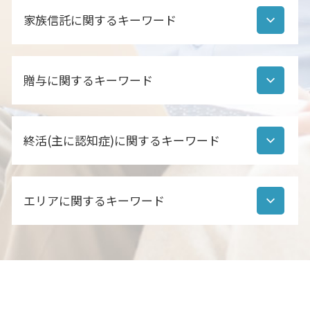
公正証書遺言 注意点
遺産分割協議書 ポイント
家族信託に関するキーワード
遺言書作成
相続 手続き 流れ
公正証書遺言 効力 相続
遺産分割協議書とは
公正証書遺言 効力
家族信託 成年後見制度 違い
遺産分割協議書 作成
公正証書遺言 どうやって
贈与に関するキーワード
家族信託 親亡き後
相続人調査 期間
自筆証書遺言 遺産分割協議
家族信託 契約方法
相続 預金 流れ
遺言書 公正証書
家族信託 手順
相続手続き 代行 行政書士
贈与契約書 作成
公正証書遺言 費用 行政書士
家族信託 認知症対策
相続財産調査 生前
終活(主に認知症)に関するキーワード
贈与契約書 作成しない
自筆証書遺言 チェック
家族信託 契約書 公正証書
相続財産調査 行政書士 費用
住宅ローン 贈与 注意点
公正証書遺言 必要書類
家族信託 相続
相続人 順位
住宅 贈与 注意
公正証書遺言 作成方法
終活 始める時期
家族信託 違い
相続人調査 依頼
贈与契約書 誰が書く
自筆証書遺言 公正証書遺言 違い
エリアに関するキーワード
終活 パスワード
家族信託 家族以外
相続人 範囲
贈与契約書 作成していない
自筆証書遺言 デメリット
終活 勧め方
家族信託 やり方
遺産分割協議書 必要か
贈与 注意点
公正証書遺言 あるかどうか
終活 のための断捨離
家族信託 依頼先
相続手続き 行政書士
相続 北総線 行政書士
贈与 種類
公正証書遺言 費用 自分で
認知症 成年後見人
家族信託 誰に相談
後見人 相続人調査
遺言 佐倉
暦年贈与 注意点
遺言とは 効力
認知症 銀行口座 家族
家族信託 タイミング
相続 流れ
家族信託 白井市 行政書士
住宅 購入 親からの支援
公正証書遺言 作成
終活 進め方
家族信託 任意後見 違い
家族信託 鎌ヶ谷 行政書士
贈与 相続 注意
公正証書遺言 代理人
認知症 症状 初期
家族信託