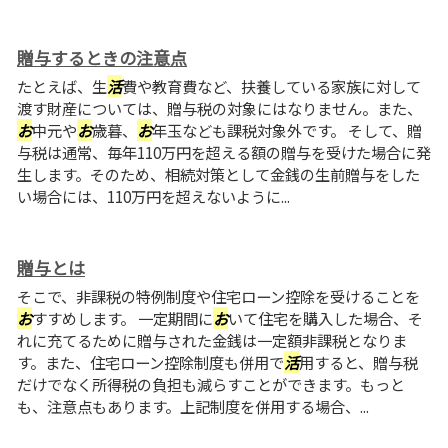
贈与するときの注意点
たとえば、生
活
費や教育費など、扶養している家族に対して
渡す財産については、贈与税の対象にはなりません。また、
お
中元や
お
歳暮、
お
年玉なども課税対象外です。 そして、贈
与税は通常、毎年110万円を超える額の贈与を受けた場合に発
生します。そのため、相続対策として金銭の生前贈与をした
い場合には、110万円を超えないように...
贈与とは
そこで、非課税の特例制度や住宅ローン控除を受けることを
お
すすめします。 一定期間に
お
いて住宅を購入した場合、そ
れに充てるために贈与された金銭は一定額非課税となりま
す。また、住宅ローン控除制度も併用で
活
用すると、贈与税
だけでなく所得税の負担も減らすことができます。もっと
も、注意点もあります。上記制度を併用する場合、...