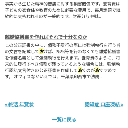
事実から生じた精神的苦痛に対する損害賠償です。養育費は
子どもの衣食住や教育のために必要な費用で、毎月定額で継
続的に支払われるのが一般的です。財産分与や慰...
離婚協議書を作ればそれで十分なのか
この公正証書の中に、債務不履行の際には強制執行を行う旨
の文言を記載して
お
けば、訴訟等を行わなくても離婚協議書
を債務名義として強制執行を行えます。養育費のように、将
来的に履行すべき債務が残っているような場合には、強制執
行認諾文言付きの公正証書を作成して
お
くのが
お
すすめで
す。 オフィスなかいえでは、千葉県印西市で法務...
« 終活 年賀状
認知症 口座凍結 »
一覧に戻る