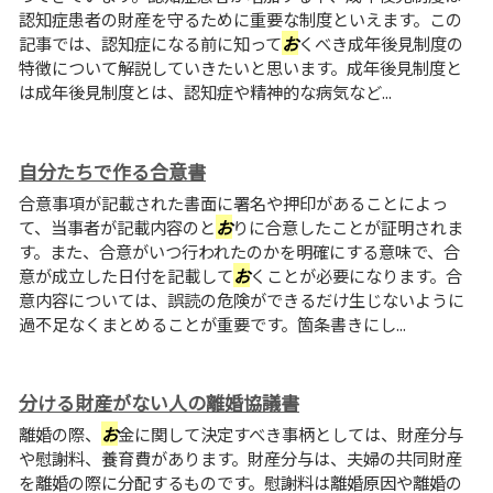
認知症患者の財産を守るために重要な制度といえます。この
記事では、認知症になる前に知って
お
くべき成年後見制度の
特徴について解説していきたいと思います。成年後見制度と
は成年後見制度とは、認知症や精神的な病気など...
自分たちで作る合意書
合意事項が記載された書面に署名や押印があることによっ
て、当事者が記載内容のと
お
りに合意したことが証明されま
す。また、合意がいつ行われたのかを明確にする意味で、合
意が成立した日付を記載して
お
くことが必要になります。合
意内容については、誤読の危険ができるだけ生じないように
過不足なくまとめることが重要です。箇条書きにし...
分ける財産がない人の離婚協議書
離婚の際、
お
金に関して決定すべき事柄としては、財産分与
や慰謝料、養育費があります。財産分与は、夫婦の共同財産
を離婚の際に分配するものです。慰謝料は離婚原因や離婚の