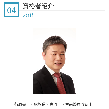
家族信託 八千代
暦年贈与 契約書
遺言とは
資格者紹介
認知症 現状と課題
家族信託 不動産
04
遺言 成田
贈与 相談
公正証書遺言 認知症 効力
終活 50代
家族信託 流れ
家族信託 印西市 行政書士
孫 贈与 注意
Staff
終活 相続
家族信託 遺言 違い
遺言 酒々井
生前贈与 教育資金
終活 葬儀
家族信託 監督人
相続 佐倉
住宅 資金 贈与 非課税
終活 認知度
家族信託 後見制度 違い
贈与 白井
贈与 注意
終活 内容
贈与 印西
暦年贈与 いつまで
終活 おひとりさま
贈与 印西市 行政書士
贈与 とは
終活 親に聞いておくこと
遺言 印西市 行政書士
暦年贈与 改正 2021
終活 ペット
贈与 我孫子市 行政書士
終 活 の やり方
贈与 成田
終活 項目
贈与 栄町
認知症 症状別対応
贈与 八千代
相続 鎌ヶ谷 行政書士
贈与 酒々井
家族信託 柏
行政書士・家族信託専門士・生前整理診断士