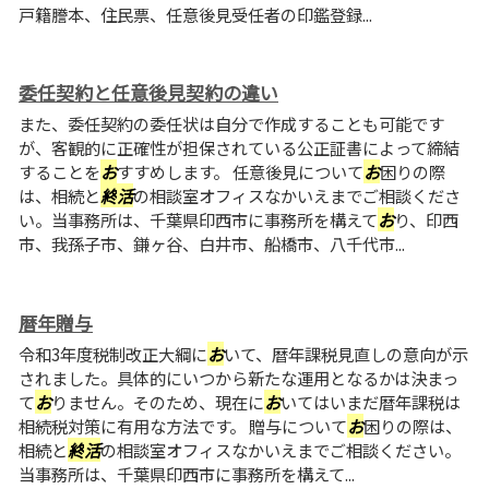
戸籍謄本、住民票、任意後見受任者の印鑑登録...
委任契約と任意後見契約の違い
また、委任契約の委任状は自分で作成することも可能です
が、客観的に正確性が担保されている公正証書によって締結
することを
お
すすめします。 任意後見について
お
困りの際
は、相続と
終
活
の相談室オフィスなかいえまでご相談くださ
い。当事務所は、千葉県印西市に事務所を構えて
お
り、印西
市、我孫子市、鎌ヶ谷、白井市、船橋市、八千代市...
暦年贈与
令和3年度税制改正大綱に
お
いて、暦年課税見直しの意向が示
されました。具体的にいつから新たな運用となるかは決まっ
て
お
りません。そのため、現在に
お
いてはいまだ暦年課税は
相続税対策に有用な方法です。 贈与について
お
困りの際は、
相続と
終
活
の相談室オフィスなかいえまでご相談ください。
当事務所は、千葉県印西市に事務所を構えて...