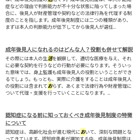
症などの理由で判断能力が不十分な状態に陥ってしまった場
合に、後見人が財産管理や契約などの法律行為を代理する制
度のことを指します。成年後見制度には二つの種類があり、
まずは本人の判断能力が低下してから後見人が選任...
成年後見人になれるのはどんな人？役割も併せて解説
その際には本人の生
活
を観察して、適切な医療を与え、それ
に必要な契約を行うなどの行動が必要になります。そういっ
た意味では、身上監護も成年後見人の役割ということができ
るでしょう。もっとも、実際に介護をすることは成年後見人
の役割には含まれて
お
らず、あくまで法律行為や財産管理に
ついて代理・支援を行っていくことになります。...
認知症になる前に知っておくべき成年後見制度の特徴
について
認知症は、高齢化社会が進む現代に
お
いて、深刻な問題とな
ってきています。認知症患者が増加する中、成年後見制度は