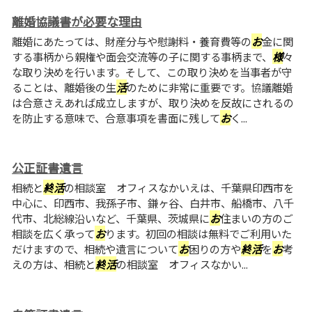
離婚協議書が必要な理由
離婚にあたっては、財産分与や慰謝料・養育費等の
お
金に関
する事柄から親権や面会交流等の子に関する事柄まで、
様
々
な取り決めを行います。そして、この取り決めを当事者が守
ることは、離婚後の生
活
のために非常に重要です。協議離婚
は合意さえあれば成立しますが、取り決めを反故にされるの
を防止する意味で、合意事項を書面に残して
お
く...
公正証書遺言
相続と
終
活
の相談室 オフィスなかいえは、千葉県印西市を
中心に、印西市、我孫子市、鎌ヶ谷、白井市、船橋市、八千
代市、北総線沿いなど、千葉県、茨城県に
お
住まいの方のご
相談を広く承って
お
ります。初回の相談は無料でご利用いた
だけますので、相続や遺言について
お
困りの方や
終
活
を
お
考
えの方は、相続と
終
活
の相談室 オフィスなかい...