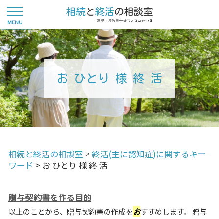
お ひとり 様 終 活
相続と終活の相談室
>
終活(主に認知症)に関するキー
ワード
>
お ひとり 様 終 活
贈与契約書を作る目的
以上のことから、贈与契約書の作成を
お
すすめします。 贈与