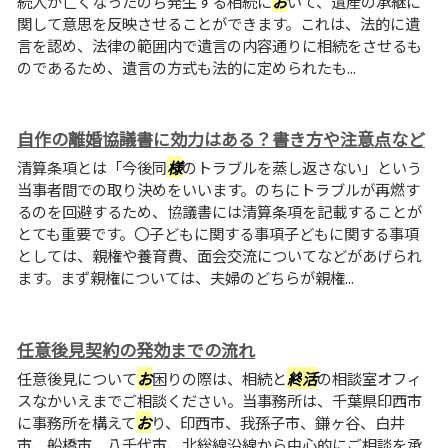
続人が亡くなったのち発生する相続に
お
いて、遺産の承継に
関して意思を反映させることができます。これは、法的に遺
言を認め、法律の範囲内で遺言の内容通りに相続をさせるも
のであるため、遺言の方式も法的に定められたも...
自作の離婚協議書に効力はある？書き方や注意点など
清算条項とは「今後同
様
のトラブルを蒸し返さない」という
当事者間での取り決めをいいます。のちにトラブルが再燃す
るのを回避するため、協議書には清算条項を記載することが
とても重要です。〇子どもに関する事項子どもに関する事項
としては、親権や養育費、面会交流についてなどがあげられ
ます。まず親権については、夫婦のどちらが親権...
任意後見契約の発効までの流れ
任意後見について
お
困りの際は、相続と
終
活
の相談室オフィ
スなかいえまでご相談ください。当事務所は、千葉県印西市
に事務所を構えて
お
り、印西市、我孫子市、鎌ヶ谷、白井
市、船橋市、八千代市、北総線沿線から中心的にご相談を承