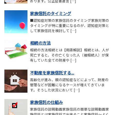
おります。公正証書遺言 […]
家族信託のタイミング
■認知症対策の家族信託のタイミング家族対策の
タイミングが特に重要になるのが、認知症対策と
して家族信託を検討して […]
相続の方法
相続の方法相続とは【用語解説】相続とは、人が
死亡すると、その亡くなった人（被相続人）が保
有していた全ての財産や […]
不動産を家族信託する...
高齢化が進み、親の認知症などによって、財産の
管理などが困難になるケースが増えてきていま
す。そうした状況において […]
家族信託の仕組み
家族信託の説明動画家族信託の簡単な説明動画家
族信託とは家族信託で出来ること家族信託～よく