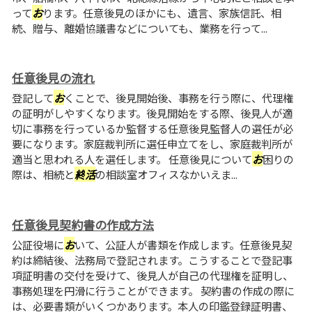
って
お
ります。任意後見のほかにも、遺言、家族信託、相
続、贈与、離婚協議書などについても、業務を行って...
任意後見の流れ
登記して
お
くことで、後見開始後、事務を行う際に、代理権
の証明がしやすくなります。後見開始をする際、後見人が適
切に事務を行っているか監督する任意後見監督人の選任が必
要になります。家庭裁判所に選任申立てをし、家庭裁判所が
適当と思われる人を選任します。 任意後見について
お
困りの
際は、相続と
終
活
の相談室オフィスなかいえま...
任意後見契約書の作成方法
公証役場に
お
いて、公証人が書類を作成します。任意後見契
約は締結後、法務局で登記されます。こうすることで登記事
項証明書の交付を受けて、後見人が自己の代理権を証明し、
事務処理を円滑に行うことができます。 契約書の作成の際に
は、必要書類がいくつかあります。本人の印鑑登録証明書、