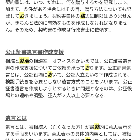
契約書には、いつ、だれに、何を贈与するかを記載します。
加えて、条件がある場合にはその旨、贈与方法についても記
載して
お
きましょう。契約書自体の
様
式に制限はありません
が、きちんと法的に有効なものを作成しなければなりませ
ん。そのため、契約書の作成は行政書士に依頼す...
公正証書遺言書作成支援
相続と
終
活
の相談室 オフィスなかいえでは、公正証書遺言
書の作成支援についてご依頼を承って
お
ります。公正証書遺
言とは、公証役場に
お
いて、公証人立会いの下作成される、
検認手続きを必要としない遺言方式のことをいいます。 公正
証書遺言を作成しようとするときに問題となるのは、公証役
場との連絡や調整、証人が２人以上必要となる...
遺言とは
遺言とは、被相続人（亡くなった方）が最
終
的に意思表示を
する手段をいいます。意思表示の具体的内容としては、被相