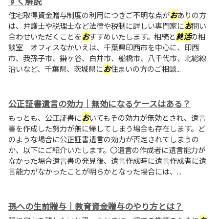
すく解説
住宅取得資金贈与制度の利用につきご不明な点が
お
ありの方
は、弁護士や税理士など法律や税制に詳しい専門家に
お
問い
合わせいただくことを
お
すすめいたします。相続と
終
活
の相
談室 オフィスなかいえは、千葉県印西市を中心に、印西
市、我孫子市、鎌ヶ谷、白井市、船橋市、八千代市、北総線
沿いなど、千葉県、茨城県に
お
住まいの方のご相談...
公正証書遺言の効力｜無効になるケースはある？
もっとも、公正証書に
お
いてもその効力が無効とされ、遺言
書を作成した努力が無に帰してしまう場合も存在します。ど
のような場合に公正証書遺言の効力が否定されてしまうの
か、以下にご紹介いたします。〇遺言の作成者に遺言能力が
なかった場合遺言書の発見後、遺言作成時に遺言作成者に遺
言能力がなかったことが明らかとなった場合には、...
孫への生前贈与｜教育資金贈与のやり方とは？