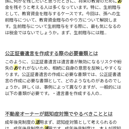
孫に何かを残したいと思ったときに、将来の教育のために
お
金を残そうと考える人は多くなっています。特に、生前贈与
として、教育資金を贈与するケースです。今回は、孫への生
前贈与について、教育資金贈与のやり方について解説しま
す。生前贈与について生前贈与をする際に、最も気になるの
は税金ではないでしょうか。まず、生前贈与には贈...
公正証書遺言を作成する際の必要書類とは
このように、公正証書遺言は遺言書が無効になるリスクや紛
失の
お
それがないため、相続に自身の意思を反映しやすくな
ります。公正証書遺言の作成に必要な書類では、公正証書遺
言の作成に必要な書類として、どのようなものがあるのでし
ょうか。詳しくは、事例によって異なりますが、一般的には
以下の書類が必要です。・遺言書を作成する人の...
不動産オーナーが認知症対策でやるべきこととは
成年後見制度の
活
用まず、認知症対策として考えられるの
は、成年後見制度の
活
用です。成年後見制度は、本人が認知