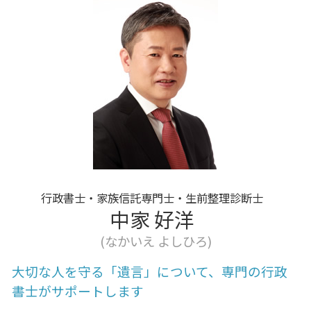
認知症 一人暮らし 限界
家族信託 鎌ヶ谷 行政書士
贈与 相続 注意
終活 費用
離婚協議書 我孫子市 行政書士
贈与 とは
終活 お金
相続 栄町
贈与 注意点
終活 相談
家族信託 船橋
終活
相続 我孫子市 行政書士
終活 財産整理
家族信託 北総線 行政書士
終活 預貯金
遺言 我孫子市 行政書士
遺言 北総線
家族信託 北総線
家族信託 我孫子市 行政書士
行政書士・家族信託専門士・生前整理診断士
中家 好洋
(なかいえ よしひろ)
大切な人を守る「遺言」について、専門の行政
書士がサポートします