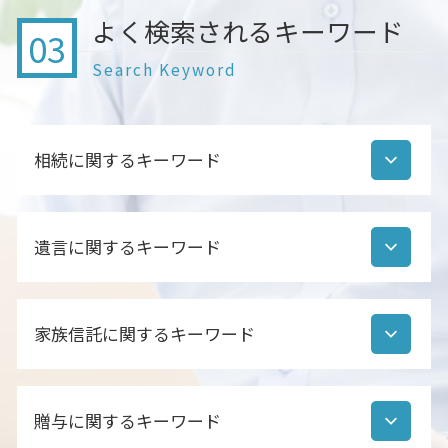
よく検索されるキーワード
03
Search Keyword
相続に関するキーワード
相続財産調査 行政書士
遺言に関するキーワード
遺産分割協議書 いつまで
相続 預金 流れ
相続人調査 方法
公正証書遺言 作成 流れ
相続財産調査 行政書士 費用
家族信託に関するキーワード
遺言とは
遺産分割協議書 行政書士
遺言とは 法律
相続財産調査 生前
遺言書作成
家族信託 手順
相続手続き 代行 行政書士
自筆証書遺言 登記 できない
贈与に関するキーワード
家族信託 依頼先
相続財産調査 期間
自筆証書遺言 効力