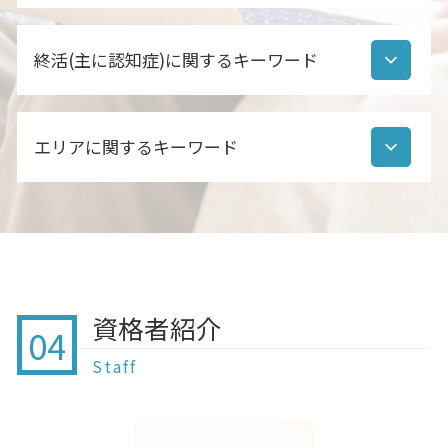
家族信託 タイミング
相続 手続き 流れ
自筆証書遺言 チェック
家族信託 手続き
相続人調査 期間
贈与契約書 作成しない
遺言とは 民法
家族信託 契約方法
行政書士 相続人調査 職務上請求
終活(主に認知症)に関するキーワード
暦年贈与 注意点
自筆証書遺言 注意点
家族信託 違い
相続手続き 必要書類
贈与契約書 誰が書く
公正証書遺言 必要書類
家族信託 任意後見 違い
後見人 相続人調査
贈与契約書 作成していない
公正証書遺言 調査
終活 項目
家族信託 方法
相続 流れ
暦年贈与 改正 2021
遺言書 効力
エリアに関するキーワード
終活 お葬式
家族信託 契約書 公正証書
遺産分割協議書とは
贈与契約書 目的
公正証書遺言 費用 行政書士
認知症 在宅介護の限界
家族信託 監督人
相続人 順位
暦年贈与 契約書
公正証書遺言 どうやって
終活 株
家族信託 誰に相談
相続人 範囲
相続 酒々井
贈与契約書 作成
公正証書遺言 注意点
認知症 症状 初期
家族信託 失敗
相続人調査 依頼
任意後見 印西市 行政書士
住宅 購入 贈与
公正証書遺言 代理人
終活 賃貸
家族信託 遺言 違い
遺産分割協議書 ポイント
相続 船橋
贈与 相談
遺言とは 効力
終わり の 終 活
家族信託 家族以外
贈与 白井
生前贈与 教育資金
自筆証書遺言 遺留分
終活 終わる時期
家族信託
贈与 栄町
贈与 注意
公正証書遺言 あるかどうか
資格者紹介
終 活 の やり方
家族信託 流れ
04
離婚協議書 北総線 行政書士
贈与契約書
公正証書遺言 デメリット
終活 戸籍謄本
家族信託 どこに相談
贈与 船橋
贈与契約書 作成 代行
Staff
終活ノート 作り方
家族信託 認知症対策
家族信託 成田
暦年贈与 いつまで
終活 お墓
家族信託 親亡き後
離婚協議書 印西市 行政書士
孫 贈与 注意
認知症 ゴミ屋敷
家族信託 やり方
遺言 柏
住宅 資金 贈与 非課税